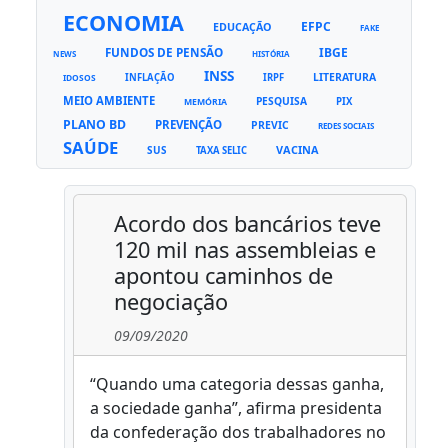
ECONOMIA
EFPC
EDUCAÇÃO
FAKE
FUNDOS DE PENSÃO
IBGE
NEWS
HISTÓRIA
INSS
LITERATURA
INFLAÇÃO
IRPF
IDOSOS
MEIO AMBIENTE
PESQUISA
PIX
MEMÓRIA
PLANO BD
PREVENÇÃO
PREVIC
REDES SOCIAIS
SAÚDE
VACINA
SUS
TAXA SELIC
Acordo dos bancários teve
120 mil nas assembleias e
apontou caminhos de
negociação
09/09/2020
“Quando uma categoria dessas ganha,
a sociedade ganha”, afirma presidenta
da confederação dos trabalhadores no