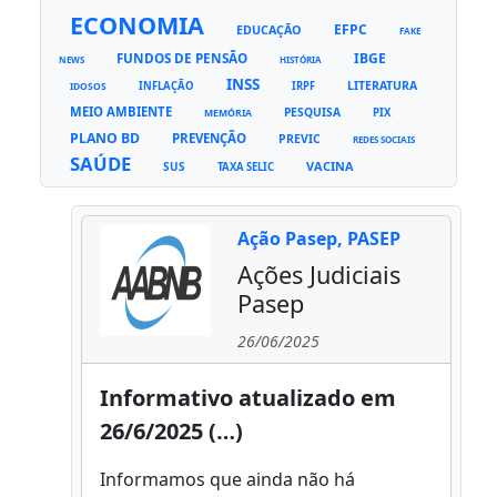
ECONOMIA
EFPC
EDUCAÇÃO
FAKE
FUNDOS DE PENSÃO
IBGE
NEWS
HISTÓRIA
INSS
LITERATURA
INFLAÇÃO
IRPF
IDOSOS
MEIO AMBIENTE
PESQUISA
PIX
MEMÓRIA
PLANO BD
PREVENÇÃO
PREVIC
REDES SOCIAIS
SAÚDE
VACINA
SUS
TAXA SELIC
Ação Pasep, PASEP
Ações Judiciais
Pasep
26/06/2025
Informativo atualizado em
26/6/2025 (…)
Informamos que ainda não há