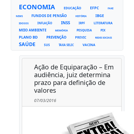
ECONOMIA
EFPC
EDUCAÇÃO
FAKE
FUNDOS DE PENSÃO
IBGE
NEWS
HISTÓRIA
INSS
LITERATURA
INFLAÇÃO
IRPF
IDOSOS
MEIO AMBIENTE
PESQUISA
PIX
MEMÓRIA
PLANO BD
PREVENÇÃO
PREVIC
REDES SOCIAIS
SAÚDE
VACINA
SUS
TAXA SELIC
Ação de Equiparação – Em
audiência, juiz determina
prazo para definição de
valores
07/03/2016