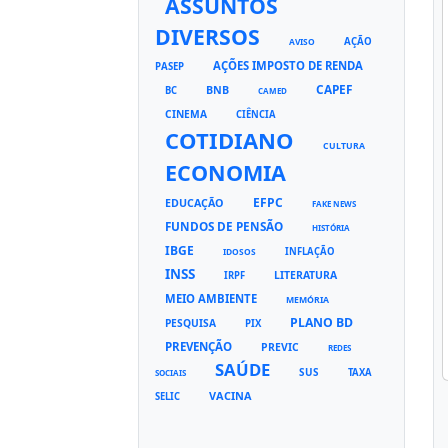
ASSUNTOS
DIVERSOS
AÇÃO
AVISO
AÇÕES IMPOSTO DE RENDA
PASEP
CAPEF
BNB
BC
CAMED
CINEMA
CIÊNCIA
COTIDIANO
CULTURA
ECONOMIA
EFPC
EDUCAÇÃO
FAKE NEWS
FUNDOS DE PENSÃO
HISTÓRIA
IBGE
INFLAÇÃO
IDOSOS
INSS
LITERATURA
IRPF
MEIO AMBIENTE
MEMÓRIA
PLANO BD
PESQUISA
PIX
PREVENÇÃO
PREVIC
REDES
SAÚDE
SUS
TAXA
SOCIAIS
VACINA
SELIC