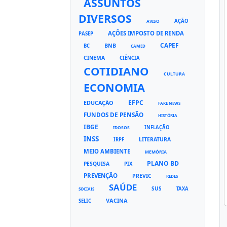
ASSUNTOS
DIVERSOS
AÇÃO
AVISO
AÇÕES IMPOSTO DE RENDA
PASEP
CAPEF
BNB
BC
CAMED
CINEMA
CIÊNCIA
COTIDIANO
CULTURA
ECONOMIA
EFPC
EDUCAÇÃO
FAKE NEWS
FUNDOS DE PENSÃO
HISTÓRIA
IBGE
INFLAÇÃO
IDOSOS
INSS
LITERATURA
IRPF
MEIO AMBIENTE
MEMÓRIA
PLANO BD
PESQUISA
PIX
PREVENÇÃO
PREVIC
REDES
SAÚDE
SUS
TAXA
SOCIAIS
VACINA
SELIC