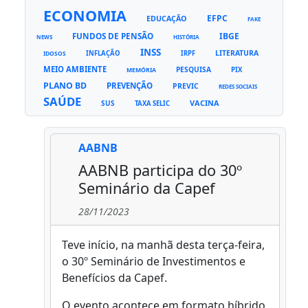
ECONOMIA
EFPC
EDUCAÇÃO
FAKE
FUNDOS DE PENSÃO
IBGE
NEWS
HISTÓRIA
INSS
LITERATURA
INFLAÇÃO
IRPF
IDOSOS
MEIO AMBIENTE
PESQUISA
PIX
MEMÓRIA
PLANO BD
PREVENÇÃO
PREVIC
REDES SOCIAIS
SAÚDE
VACINA
SUS
TAXA SELIC
AABNB
AABNB participa do 30º
Seminário da Capef
28/11/2023
Teve início, na manhã desta terça-feira,
o 30º Seminário de Investimentos e
Benefícios da Capef.
O evento acontece em formato híbrido,