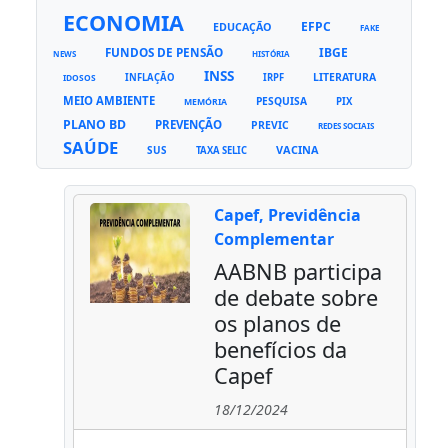
ECONOMIA
EFPC
EDUCAÇÃO
FAKE
FUNDOS DE PENSÃO
IBGE
NEWS
HISTÓRIA
INSS
LITERATURA
INFLAÇÃO
IRPF
IDOSOS
MEIO AMBIENTE
PESQUISA
PIX
MEMÓRIA
PLANO BD
PREVENÇÃO
PREVIC
REDES SOCIAIS
SAÚDE
VACINA
SUS
TAXA SELIC
Capef, Previdência
Complementar
AABNB participa
de debate sobre
os planos de
benefícios da
Capef
18/12/2024