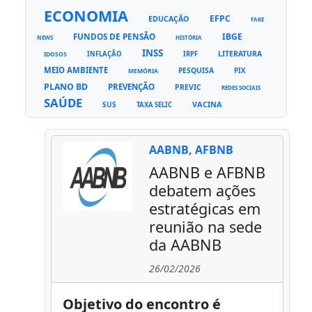
ECONOMIA
EFPC
EDUCAÇÃO
FAKE
FUNDOS DE PENSÃO
IBGE
NEWS
HISTÓRIA
INSS
LITERATURA
INFLAÇÃO
IRPF
IDOSOS
MEIO AMBIENTE
PESQUISA
PIX
MEMÓRIA
PLANO BD
PREVENÇÃO
PREVIC
REDES SOCIAIS
SAÚDE
VACINA
SUS
TAXA SELIC
AABNB, AFBNB
AABNB e AFBNB
debatem ações
estratégicas em
reunião na sede
da AABNB
26/02/2026
Objetivo do encontro é