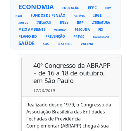
ECONOMIA
EFPC
EDUCAÇÃO
FAKE
FUNDOS DE PENSÃO
IBGE
NEWS
HISTÓRIA
INSS
LITERATURA
INFLAÇÃO
IRPF
IDOSOS
MEIO AMBIENTE
PESQUISA
PIX
MEMÓRIA
PLANO BD
PREVENÇÃO
PREVIC
REDES SOCIAIS
SAÚDE
VACINA
SUS
TAXA SELIC
40º Congresso da ABRAPP
– de 16 a 18 de outubro,
em São Paulo
17/10/2019
Realizado desde 1979, o Congresso da
Associação Brasileira das Entidades
Fechadas de Previdência
Complementar (ABRAPP) chega à sua