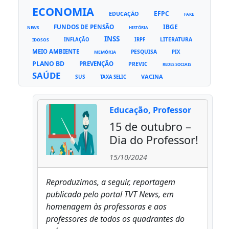
ECONOMIA
EFPC
EDUCAÇÃO
FAKE
FUNDOS DE PENSÃO
IBGE
NEWS
HISTÓRIA
INSS
LITERATURA
INFLAÇÃO
IRPF
IDOSOS
MEIO AMBIENTE
PESQUISA
PIX
MEMÓRIA
PLANO BD
PREVENÇÃO
PREVIC
REDES SOCIAIS
SAÚDE
VACINA
SUS
TAXA SELIC
Educação, Professor
15 de outubro –
Dia do Professor!
15/10/2024
Reproduzimos, a seguir, reportagem
publicada pelo portal TVT News, em
homenagem às professoras e aos
professores de todos os quadrantes do