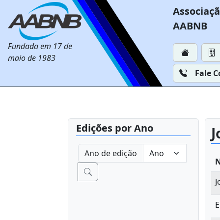
Associaçã
AABNB
Fundada em 17 de
maio de 1983
Fale 
Edições por Ano
J
Ano de edição
N
J
E