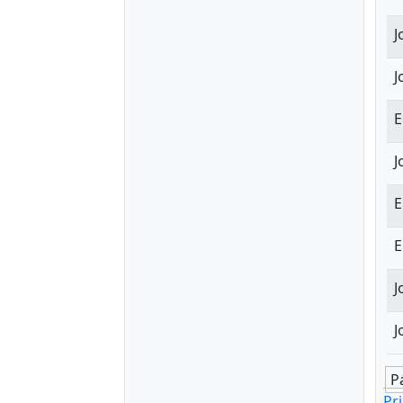
J
J
E
J
E
E
J
J
P
Pr