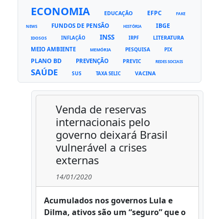
ECONOMIA
EFPC
EDUCAÇÃO
FAKE
FUNDOS DE PENSÃO
IBGE
NEWS
HISTÓRIA
INSS
LITERATURA
INFLAÇÃO
IRPF
IDOSOS
MEIO AMBIENTE
PESQUISA
PIX
MEMÓRIA
PLANO BD
PREVENÇÃO
PREVIC
REDES SOCIAIS
SAÚDE
VACINA
SUS
TAXA SELIC
Venda de reservas
internacionais pelo
governo deixará Brasil
vulnerável a crises
externas
14/01/2020
Acumulados nos governos Lula e
Dilma, ativos são um “seguro” que o