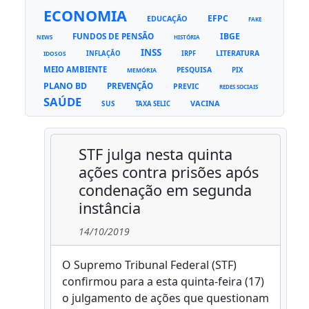
ECONOMIA
EFPC
EDUCAÇÃO
FAKE
FUNDOS DE PENSÃO
IBGE
NEWS
HISTÓRIA
INSS
LITERATURA
INFLAÇÃO
IRPF
IDOSOS
MEIO AMBIENTE
PESQUISA
PIX
MEMÓRIA
PLANO BD
PREVENÇÃO
PREVIC
REDES SOCIAIS
SAÚDE
VACINA
SUS
TAXA SELIC
STF julga nesta quinta
ações contra prisões após
condenação em segunda
instância
14/10/2019
O Supremo Tribunal Federal (STF)
confirmou para a esta quinta-feira (17)
o julgamento de ações que questionam