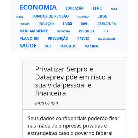
ECONOMIA
EFPC
EDUCAÇÃO
FAKE
FUNDOS DE PENSÃO
IBGE
NEWS
HISTÓRIA
INSS
LITERATURA
INFLAÇÃO
IRPF
IDOSOS
MEIO AMBIENTE
PESQUISA
PIX
MEMÓRIA
PLANO BD
PREVENÇÃO
PREVIC
REDES SOCIAIS
SAÚDE
VACINA
SUS
TAXA SELIC
Privatizar Serpro e
Dataprev põe em risco a
sua vida pessoal e
financeira
09/01/2020
Seus dados confidenciais poderão ficar
nas mãos de empresas privadas e
estrangeiras caso o governo federal