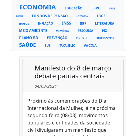
ECONOMIA
EFPC
EDUCAÇÃO
FAKE
FUNDOS DE PENSÃO
IBGE
NEWS
HISTÓRIA
INSS
LITERATURA
INFLAÇÃO
IRPF
IDOSOS
MEIO AMBIENTE
PESQUISA
PIX
MEMÓRIA
PLANO BD
PREVENÇÃO
PREVIC
REDES SOCIAIS
SAÚDE
VACINA
SUS
TAXA SELIC
Manifesto do 8 de março
debate pautas centrais
04/03/2021
Próximo às comemorações do Dia
Internacional da Mulher, já na próxima
segunda-feira (08/03), movimentos
populares e entidades da sociedade
civil divulgaram um manifesto que