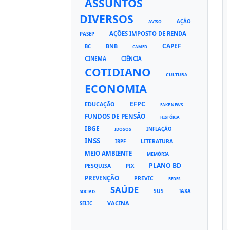
ASSUNTOS
DIVERSOS
AÇÃO
AVISO
AÇÕES IMPOSTO DE RENDA
PASEP
CAPEF
BNB
BC
CAMED
CINEMA
CIÊNCIA
COTIDIANO
CULTURA
ECONOMIA
EFPC
EDUCAÇÃO
FAKE NEWS
FUNDOS DE PENSÃO
HISTÓRIA
IBGE
INFLAÇÃO
IDOSOS
INSS
LITERATURA
IRPF
MEIO AMBIENTE
MEMÓRIA
PLANO BD
PESQUISA
PIX
PREVENÇÃO
PREVIC
REDES
SAÚDE
SUS
TAXA
SOCIAIS
VACINA
SELIC