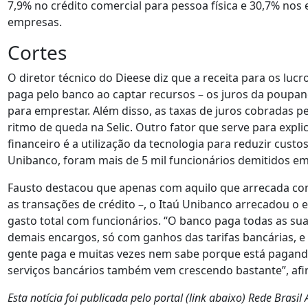
7,9% no crédito comercial para pessoa física e 30,7% no
empresas.
Cortes
O diretor técnico do Dieese diz que a receita para os lu
paga pelo banco ao captar recursos – os juros da poupan
para emprestar. Além disso, as taxas de juros cobradas
ritmo de queda na Selic. Outro fator que serve para expl
financeiro é a utilização da tecnologia para reduzir cust
Unibanco, foram mais de 5 mil funcionários demitidos em
Fausto destacou que apenas com aquilo que arrecada com
as transações de crédito –, o Itaú Unibanco arrecadou o 
gasto total com funcionários. “O banco paga todas as suas
demais encargos, só com ganhos das tarifas bancárias, e 
gente paga e muitas vezes nem sabe porque está pagando
serviços bancários também vem crescendo bastante”, af
Esta notícia foi publicada pelo portal (link abaixo) Rede Brasil 