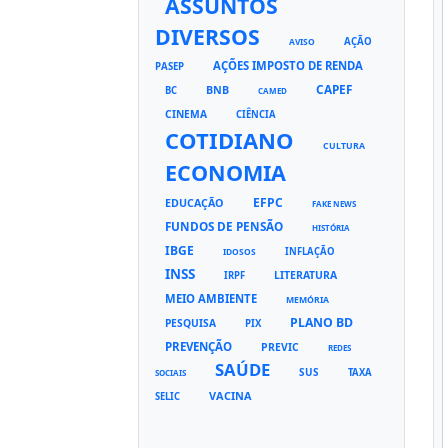
ASSUNTOS
DIVERSOS
AÇÃO
AVISO
AÇÕES IMPOSTO DE RENDA
PASEP
CAPEF
BNB
BC
CAMED
CINEMA
CIÊNCIA
COTIDIANO
CULTURA
ECONOMIA
EFPC
EDUCAÇÃO
FAKE NEWS
FUNDOS DE PENSÃO
HISTÓRIA
IBGE
INFLAÇÃO
IDOSOS
INSS
LITERATURA
IRPF
MEIO AMBIENTE
MEMÓRIA
PLANO BD
PESQUISA
PIX
PREVENÇÃO
PREVIC
REDES
SAÚDE
SUS
TAXA
SOCIAIS
VACINA
SELIC