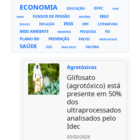
ECONOMIA
EFPC
EDUCAÇÃO
FAKE
FUNDOS DE PENSÃO
IBGE
NEWS
HISTÓRIA
INSS
LITERATURA
INFLAÇÃO
IRPF
IDOSOS
MEIO AMBIENTE
PESQUISA
PIX
MEMÓRIA
PLANO BD
PREVENÇÃO
PREVIC
REDES SOCIAIS
SAÚDE
VACINA
SUS
TAXA SELIC
Agrotóxicos
Glifosato
(agrotóxico) está
presente em 50%
dos
ultraprocessados
analisados pelo
Idec
05/02/2026