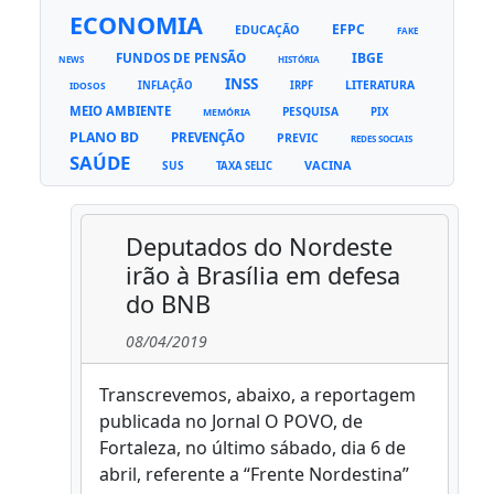
ECONOMIA
EFPC
EDUCAÇÃO
FAKE
FUNDOS DE PENSÃO
IBGE
NEWS
HISTÓRIA
INSS
LITERATURA
INFLAÇÃO
IRPF
IDOSOS
MEIO AMBIENTE
PESQUISA
PIX
MEMÓRIA
PLANO BD
PREVENÇÃO
PREVIC
REDES SOCIAIS
SAÚDE
VACINA
SUS
TAXA SELIC
Deputados do Nordeste
irão à Brasília em defesa
do BNB
08/04/2019
Transcrevemos, abaixo, a reportagem
publicada no Jornal O POVO, de
Fortaleza, no último sábado, dia 6 de
abril, referente a “Frente Nordestina”