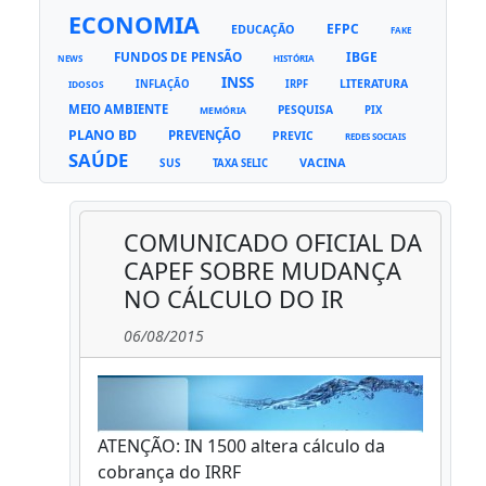
ECONOMIA
EFPC
EDUCAÇÃO
FAKE
FUNDOS DE PENSÃO
IBGE
NEWS
HISTÓRIA
INSS
LITERATURA
INFLAÇÃO
IRPF
IDOSOS
MEIO AMBIENTE
PESQUISA
PIX
MEMÓRIA
PLANO BD
PREVENÇÃO
PREVIC
REDES SOCIAIS
SAÚDE
VACINA
SUS
TAXA SELIC
COMUNICADO OFICIAL DA
CAPEF SOBRE MUDANÇA
NO CÁLCULO DO IR
06/08/2015
ATENÇÃO: IN 1500 altera cálculo da
cobrança do IRRF