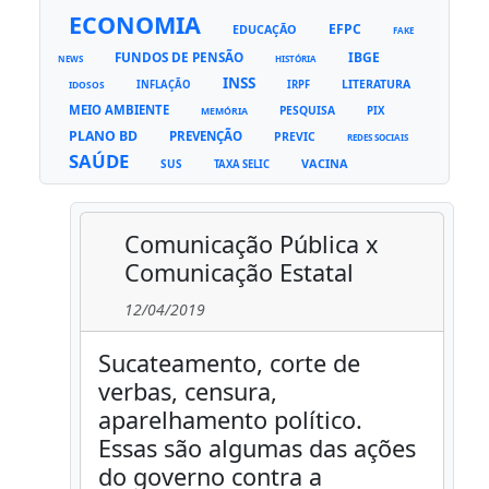
ECONOMIA
EFPC
EDUCAÇÃO
FAKE
FUNDOS DE PENSÃO
IBGE
NEWS
HISTÓRIA
INSS
LITERATURA
INFLAÇÃO
IRPF
IDOSOS
MEIO AMBIENTE
PESQUISA
PIX
MEMÓRIA
PLANO BD
PREVENÇÃO
PREVIC
REDES SOCIAIS
SAÚDE
VACINA
SUS
TAXA SELIC
Comunicação Pública x
Comunicação Estatal
12/04/2019
Sucateamento, corte de
verbas, censura,
aparelhamento político.
Essas são algumas das ações
do governo contra a