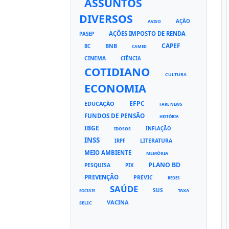
ASSUNTOS
DIVERSOS
AÇÃO
AVISO
AÇÕES IMPOSTO DE RENDA
PASEP
CAPEF
BNB
BC
CAMED
CINEMA
CIÊNCIA
COTIDIANO
CULTURA
ECONOMIA
EFPC
EDUCAÇÃO
FAKE NEWS
FUNDOS DE PENSÃO
HISTÓRIA
IBGE
INFLAÇÃO
IDOSOS
INSS
LITERATURA
IRPF
MEIO AMBIENTE
MEMÓRIA
PLANO BD
PESQUISA
PIX
PREVENÇÃO
PREVIC
REDES
SAÚDE
SUS
TAXA
SOCIAIS
VACINA
SELIC