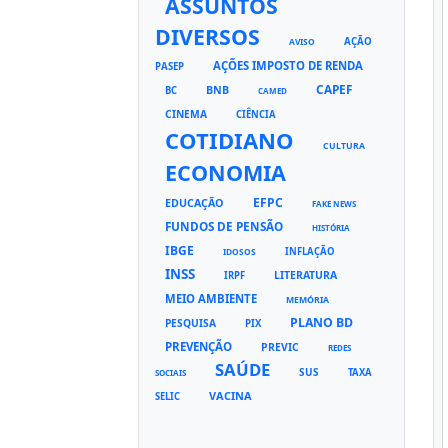
ASSUNTOS
DIVERSOS
AÇÃO
AVISO
AÇÕES IMPOSTO DE RENDA
PASEP
CAPEF
BNB
BC
CAMED
CINEMA
CIÊNCIA
COTIDIANO
CULTURA
ECONOMIA
EFPC
EDUCAÇÃO
FAKE NEWS
FUNDOS DE PENSÃO
HISTÓRIA
IBGE
INFLAÇÃO
IDOSOS
INSS
LITERATURA
IRPF
MEIO AMBIENTE
MEMÓRIA
PLANO BD
PESQUISA
PIX
PREVENÇÃO
PREVIC
REDES
SAÚDE
SUS
TAXA
SOCIAIS
VACINA
SELIC