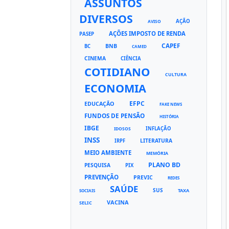
ASSUNTOS
DIVERSOS
AÇÃO
AVISO
AÇÕES IMPOSTO DE RENDA
PASEP
CAPEF
BNB
BC
CAMED
CINEMA
CIÊNCIA
COTIDIANO
CULTURA
ECONOMIA
EFPC
EDUCAÇÃO
FAKE NEWS
FUNDOS DE PENSÃO
HISTÓRIA
IBGE
INFLAÇÃO
IDOSOS
INSS
LITERATURA
IRPF
MEIO AMBIENTE
MEMÓRIA
PLANO BD
PESQUISA
PIX
PREVENÇÃO
PREVIC
REDES
SAÚDE
SUS
TAXA
SOCIAIS
VACINA
SELIC