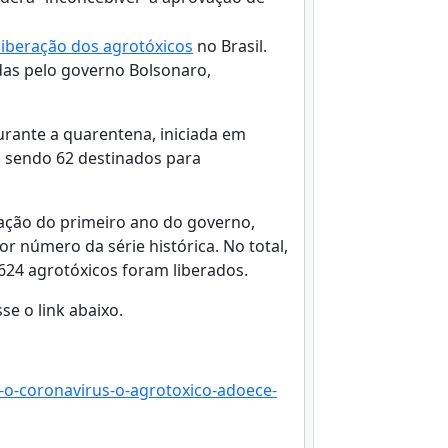
liberação dos agrotóxicos
no Brasil.
das pelo governo Bolsonaro,
rante a quarentena, iniciada em
, sendo 62 destinados para
ração do primeiro ano do governo,
r número da série histórica. No total,
624 agrotóxicos foram liberados.
se o link abaixo.
-o-coronavirus-o-agrotoxico-adoece-