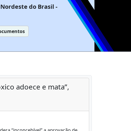
Nordeste do Brasil -
ocumentos
xico adoece e mata”,
idera “inconcebível” a aprovação de