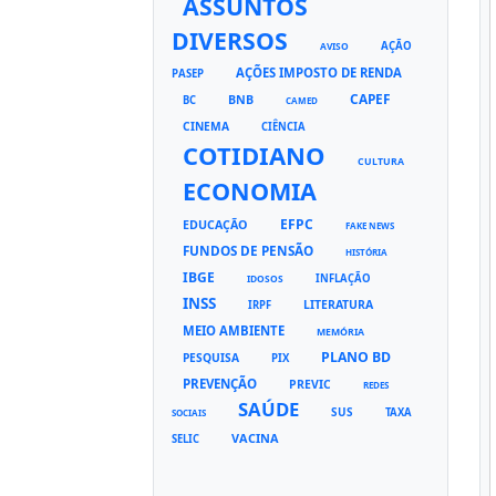
ASSUNTOS
DIVERSOS
AÇÃO
AVISO
AÇÕES IMPOSTO DE RENDA
PASEP
CAPEF
BNB
BC
CAMED
CINEMA
CIÊNCIA
COTIDIANO
CULTURA
ECONOMIA
EFPC
EDUCAÇÃO
FAKE NEWS
FUNDOS DE PENSÃO
HISTÓRIA
IBGE
INFLAÇÃO
IDOSOS
INSS
LITERATURA
IRPF
MEIO AMBIENTE
MEMÓRIA
PLANO BD
PESQUISA
PIX
PREVENÇÃO
PREVIC
REDES
SAÚDE
SUS
TAXA
SOCIAIS
VACINA
SELIC