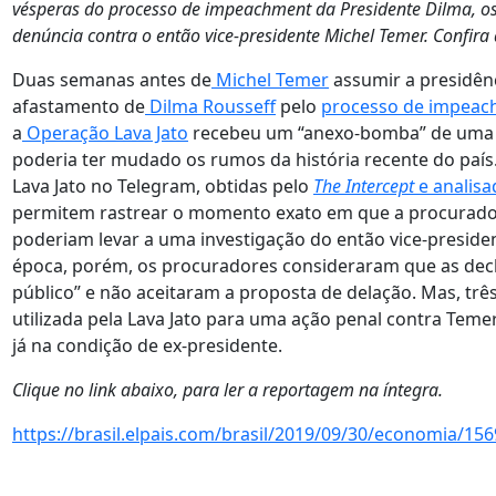
vésperas do processo de impeachment da Presidente Dilma, 
denúncia contra o então vice-presidente Michel Temer. Confira
Duas semanas antes de
Michel Temer
assumir a presidên
afastamento de
Dilma Rousseff
pelo
processo de impeach
a
Operação Lava Jato
recebeu um “anexo-bomba” de uma d
poderia ter mudado os rumos da história recente do país
Lava Jato no Telegram, obtidas pelo
The Intercept
e analisa
permitem rastrear o momento exato em que a procurado
poderiam levar a uma investigação do então vice-preside
época, porém, os procuradores consideraram que as decl
público” e não aceitaram a proposta de delação. Mas, trê
utilizada pela Lava Jato para uma ação penal contra Temer
já na condição de ex-presidente.
Clique no link abaixo, para ler a reportagem na íntegra.
https://brasil.elpais.com/brasil/2019/09/30/economia/1