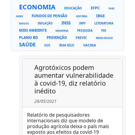
ECONOMIA
EFPC
EDUCAÇÃO
FAKE
FUNDOS DE PENSÃO
IBGE
NEWS
HISTÓRIA
INSS
LITERATURA
INFLAÇÃO
IRPF
IDOSOS
MEIO AMBIENTE
PESQUISA
PIX
MEMÓRIA
PLANO BD
PREVENÇÃO
PREVIC
REDES SOCIAIS
SAÚDE
VACINA
SUS
TAXA SELIC
Agrotóxicos podem
aumentar vulnerabilidade
à covid-19, diz relatório
inédito
28/05/2021
Relatório de pesquisadores
internacionais diz que modelo de
produção agrícola deixa o país mais
exposto aos efeitos da covid-19