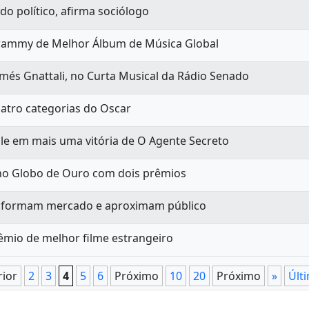
 político, afirma sociólogo
rammy de Melhor Álbum de Música Global
és Gnattali, no Curta Musical da Rádio Senado
uatro categorias do Oscar
le em mais uma vitória de O Agente Secreto
a no Globo de Ouro com dois prêmios
ansformam mercado e aproximam público
mio de melhor filme estrangeiro
rior
2
3
4
5
6
Próximo
10
20
Próximo
»
Últ