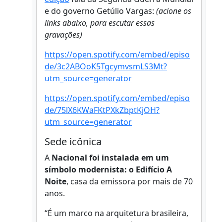
e do governo Getúlio Vargas:
(acione os
links abaixo, para escutar essas
gravações)
https://open.spotify.com/embed/episo
de/3c2ABOoK5TgcymvsmLS3Mt?
utm_source=generator
https://open.spotify.com/embed/episo
de/75lX6KWaFKtPXkZbptKjOH?
utm_source=generator
Sede icônica
A
Nacional foi instalada em um
símbolo modernista: o Edifício A
Noite
, casa da emissora por mais de 70
anos.
“É um marco na arquitetura brasileira,