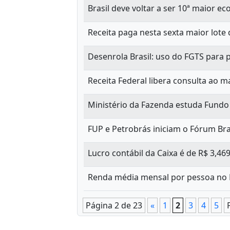
Brasil deve voltar a ser 10ª maior e
Receita paga nesta sexta maior lote d
Desenrola Brasil: uso do FGTS para
Receita Federal libera consulta ao ma
Ministério da Fazenda estuda Fundo 
FUP e Petrobrás iniciam o Fórum Br
Lucro contábil da Caixa é de R$ 3,46
Renda média mensal por pessoa no B
Página 2 de 23
«
1
2
3
4
5