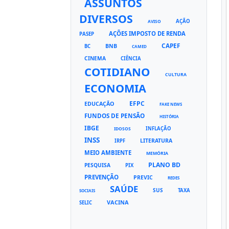
ASSUNTOS
DIVERSOS
AÇÃO
AVISO
AÇÕES IMPOSTO DE RENDA
PASEP
CAPEF
BNB
BC
CAMED
CINEMA
CIÊNCIA
COTIDIANO
CULTURA
ECONOMIA
EFPC
EDUCAÇÃO
FAKE NEWS
FUNDOS DE PENSÃO
HISTÓRIA
IBGE
INFLAÇÃO
IDOSOS
INSS
LITERATURA
IRPF
MEIO AMBIENTE
MEMÓRIA
PLANO BD
PESQUISA
PIX
PREVENÇÃO
PREVIC
REDES
SAÚDE
SUS
TAXA
SOCIAIS
VACINA
SELIC