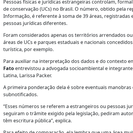
Pessoas físicas e jurídicas estrangeiras controlam, forma
de conservação (UCs) no Brasil. O número, obtido pela re
Informação, é referente à soma de 39 áreas, registradas 
pessoas jurídicas diferentes.
Foram considerados apenas os territórios arrendados ou
áreas de UCs e parques estaduais e nacionais concedidos 
turística, por exemplo.
Para auxiliar na interpretação dos dados e do contexto e
Fato
entrevistou a advogada socioambiental e integrant
Latina, Larissa Packer.
A primeira ponderação dela é sobre eventuais manobras
subnotificados.
“Esses números se referem a estrangeiros ou pessoas jur
seguiram o trâmite exigido pela legislação, pediram autor
têm escritura pública”, explica.
Para efeito de comparação, ela lembra que uma área muito