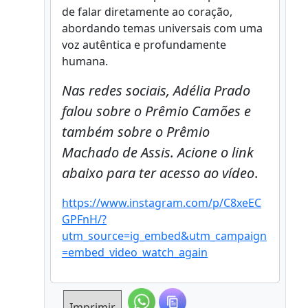
de falar diretamente ao coração,
abordando temas universais com uma
voz autêntica e profundamente
humana.
Nas redes sociais, Adélia Prado
falou sobre o Prêmio Camões e
também sobre o Prêmio
Machado de Assis. Acione o link
abaixo para ter acesso ao vídeo
.
https://www.instagram.com/p/C8xeEC
GPFnH/?
utm_source=ig_embed&utm_campaign
=embed_video_watch_again
Imprimir