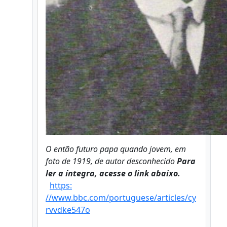
O então futuro papa quando jovem, em
foto de 1919, de autor desconhecido
Para
ler a íntegra, acesse o link abaixo.
https:
//www.bbc.com/portuguese/articles/cy
rvvdke547o