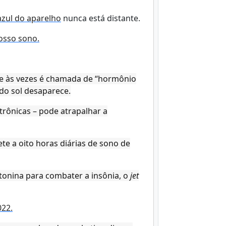
azul do aparelho
nunca está distante.
osso sono.
 e às vezes é chamada de “hormônio
 do sol desaparece.
etrônicas – pode atrapalhar a
te a oito horas diárias de sono de
tonina para combater a insônia, o
jet
022.