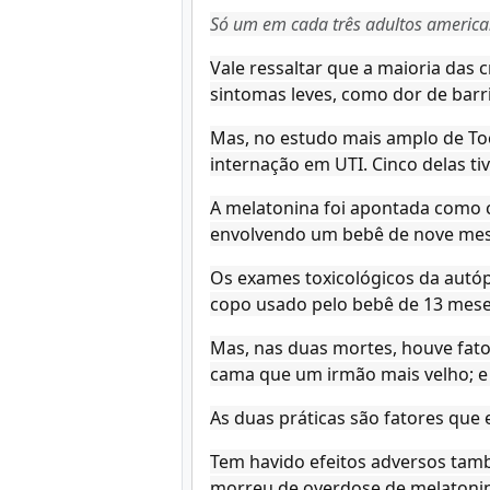
Só um em cada três adultos america
Vale ressaltar que a maioria da
sintomas leves, como dor de barr
Mas, no estudo mais amplo de Toc
internação em UTI. Cinco delas t
A melatonina foi apontada como 
envolvendo um bebê de nove mes
Os exames toxicológicos da autóp
copo usado pelo bebê de 13 mese
Mas, nas duas mortes, houve fat
cama que um irmão mais velho; e
As duas práticas são fatores que 
Tem havido efeitos adversos tam
morreu de overdose de melatonina