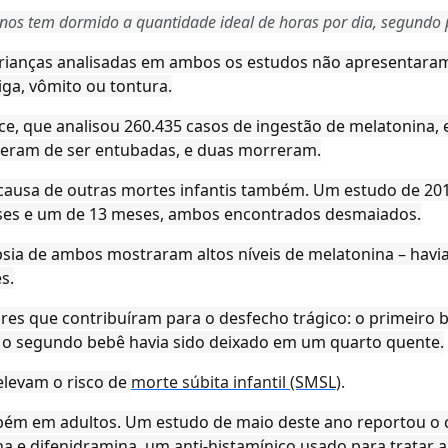
nos tem dormido a quantidade ideal de horas por dia, segundo 
s crianças analisadas em ambos os estudos não apresenta
iga, vômito ou tontura.
e, que analisou 260.435 casos de ingestão de melatonina, e
iveram de ser entubadas, e duas morreram.
causa de outras mortes infantis também. Um estudo de 20
es e um de 13 meses, ambos encontrados desmaiados.
sia de ambos mostraram altos níveis de melatonina – havi
s.
ores que contribuíram para o desfecho trágico: o primeir
 o segundo bebê havia sido deixado em um quarto quente.
elevam o risco de
morte súbita infantil (SMSL)
.
bém em adultos. Um estudo de maio deste ano reportou o 
 e difenidramina, um anti-histamínico usado para tratar al