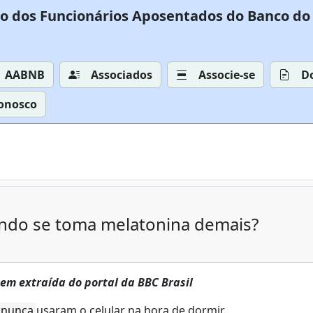
o dos Funcionários Aposentados do Banco do 
AABNB
Associados
Associe-se
D
Conosco
ndo se toma melatonina demais?
em extraída do portal da BBC Brasil
e nunca
usaram o celular na hora de dormir
.