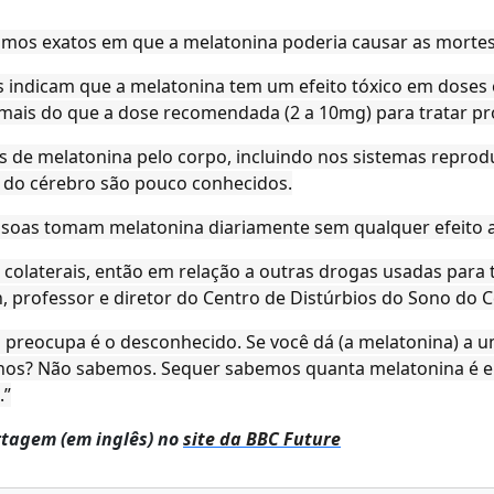
smos exatos em que a melatonina poderia causar as mortes
indicam que a melatonina tem um efeito tóxico em doses
o mais do que a dose recomendada (2 a 10mg) para tratar p
s de melatonina pelo corpo, incluindo nos sistemas reprodu
a do cérebro são pouco conhecidos.
soas tomam melatonina diariamente sem qualquer efeito 
colaterais, então em relação a outras drogas usadas para t
, professor e diretor do Centro de Distúrbios do Sono do 
 preocupa é o desconhecido. Se você dá (a melatonina) a 
 anos? Não sabemos. Sequer sabemos quanta melatonina é e
.”
rtagem (em inglês) no
site da BBC Future