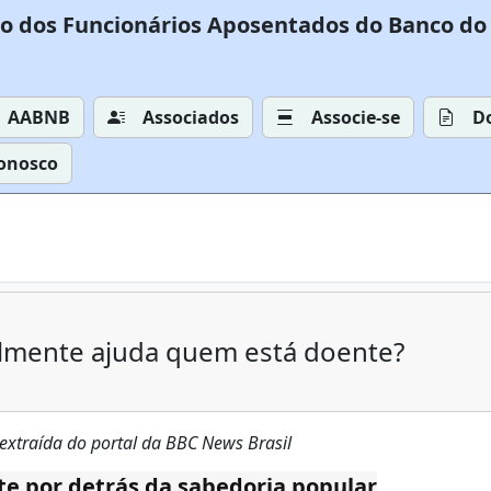
o dos Funcionários Aposentados do Banco do 
AABNB
Associados
Associe-se
D
Conosco
almente ajuda quem está doente?
extraída do portal da BBC News Brasil
te por detrás da sabedoria popular