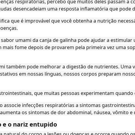
enças respiratórias, percebo que muitos deles passam a
gudas desencadeiam uma resposta inflamatória que pode di
ifica que é improvável que você obtenha a nutrição necessá
doenças.
sabor umami da canja de galinha pode ajudar a estimular u
 mais fome depois de provarem pela primeira vez uma so
mi também pode melhorar a digestão de nutrientes. Uma v
tativos em nossas línguas, nossos corpos preparam nosso 
strointestinais, que muitas pessoas experimentam quando 
 associe infecções respiratórias a sintomas gastrointestin
 aumenta os sintomas de dor abdominal, náusea, vômito e d
 e o nariz entupido
ta natural do corpo a lesões ou doenças e ocorre quando 