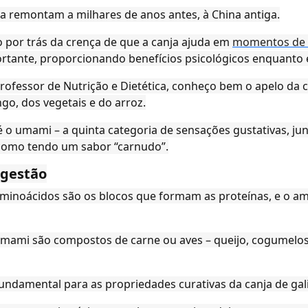
ha remontam a milhares de anos antes, à China antiga.
co por trás da crença de que a canja ajuda em
momentos de
tante, proporcionando benefícios psicológicos enquanto
rofessor de Nutrição e Dietética, conheço bem o apelo da ca
go, dos vegetais e do arroz.
é o umami – a quinta categoria de sensações gustativas, ju
 como tendo um sabor “carnudo”.
igestão
 aminoácidos são os blocos que formam as proteínas, e o 
mami são compostos de carne ou aves – queijo, cogumelo
ndamental para as propriedades curativas da canja de gal