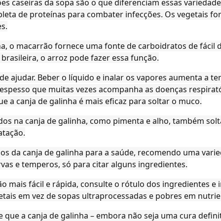
ões caseiras da sopa são o que diferenciam essas variedad
leta de proteínas para combater infecções. Os vegetais 
s.
, o macarrão fornece uma fonte de carboidratos de fácil d
brasileira, o arroz pode fazer essa função.
ode ajudar. Beber o líquido e inalar os vapores aumenta a t
co espesso que muitas vezes acompanha as doenças respira
 a canja de galinha é mais eficaz para soltar o muco.
dos na canja de galinha, como pimenta e alho, também sol
ratação.
ios da canja de galinha para a saúde, recomendo uma vari
rvas e temperos, só para citar alguns ingredientes.
 mais fácil e rápida, consulte o rótulo dos ingredientes e 
tais em vez de sopas ultraprocessadas e pobres em nutrie
 que a canja de galinha – embora não seja uma cura definit