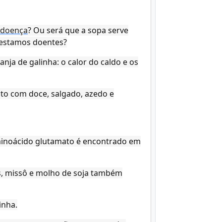
 doença
? Ou será que a sopa serve
 estamos doentes?
nja de galinha: o calor do caldo e os
nto com doce, salgado, azedo e
aminoácido glutamato é encontrado em
s, missô e molho de soja também
inha.