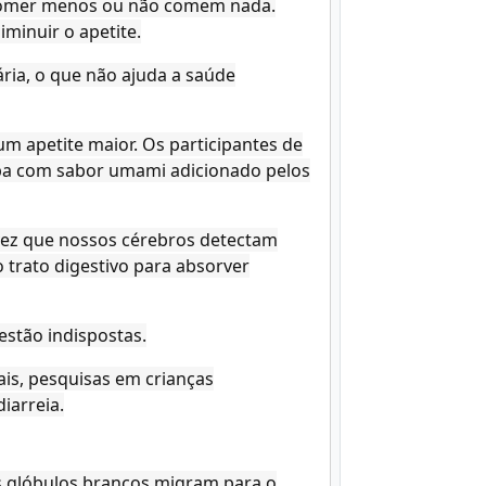
 comer menos ou não comem nada.
minuir o apetite.
ria, o que não ajuda a saúde
m apetite maior. Os participantes de
pa com sabor umami adicionado pelos
ez que nossos cérebros detectam
trato digestivo para absorver
estão indispostas.
ais, pesquisas em crianças
iarreia.
os glóbulos brancos migram para o