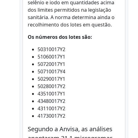
selênio e iodo em quantidades acima
dos limites permitidos na legislação
sanitária. A norma determina ainda o
recolhimento dos lotes em questão.
Os números dos lotes são:
50310017Y2
51060017Y1
50720017Y1
50710017Y4
50290017Y1
50280017Y2
43510017Y1
43480017Y2
43110017Y2
41730017Y2
Segundo a Anvisa, as análises